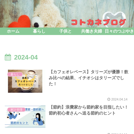
ホーム
暮らし
子供と
共働き夫婦
日々のつぶやき
2024-04
【カフェオレベース】タリーズが優勝！飲
暮らし
み比べの結果、イチオシはタリーズでし
た！
2024.04.14
【節約】浪費家から節約家を目指したい！
家計管理
節約初心者さんへ送る節約のヒント