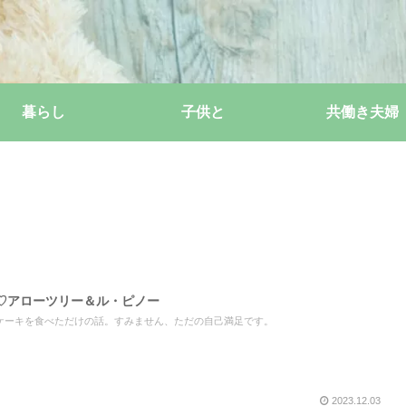
暮らし
子供と
共働き夫婦
♡アローツリー＆ル・ピノー
ケーキを食べただけの話。すみません、ただの自己満足です。
2023.12.03