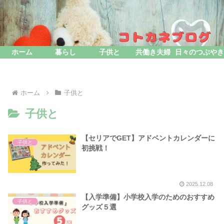
ホーム
暮らし
子供と
共働き夫婦
日々のつぶやき
ホーム
子供と
子供と
【セリアでGET】アドベントカレンダーに
子供と
初挑戦！
2025.12.08
【入学準備】小学校入学のためのおすすめ
子供と
グッズ５選