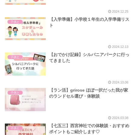
2024.12.25
【入学準備】小学校１年生の入学準備リス
子供と
ト
2024.12.13
【おでかけ記録】シルバニアパークに行っ
子供と
てきました
2024.10.06
【ラン活】grirose ほぼ一択だった我が家
子供と
のランドセル選び・体験談
2024.03.08
【七五三】西宮神社での体験談・おすすめ
子供と
ポイントもご紹介します♡