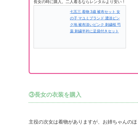
長女の時に購入。二人着るならレンタルより安い！
七五三 着物 3歳 被布セット 女
の子 マユミブランド 濃淡ピン
ク地 被布淡いピンク 刺繍桜 芍
薬 刺繍半衿に足袋付きセット
③長女の衣装を購入
主役の次女は着物がありますが、お姉ちゃんのほ