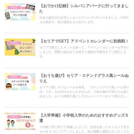
【おでかけ記録】シルバニアパークに行ってきまし
子供と
た
次女の誕生日の記念にシルバニアパークに行ってきました。子供た
ちの反応や、私の感想をまとめています。
【セリアでGET】アドベントカレンダーに初挑戦！
子供と
セリアで購入したキットを使って、アドベントカレンダーを手作り
しました。実際に組み立てる様子と感想を写真付きでご紹介しま
す。
【おうち遊び】セリア・ステンドグラス風シールぬ
子供と
りえ
セリアで楽しそうなシールを発見。「ステンドグラス風シール塗り
絵」です。大人向けかもしれませんが、３歳６歳の子供たちも楽し
めました。おうち時間の過ごし方のレパートリーが１つ増えまし
た。
【入学準備】小学校入学のためのおすすめグッズ５
子供と
選
小学校入学に向けて準備したグッズ。自信を持ってオススメできる
ものを５つピックアップしました。私の独断と偏見が入りまくりの