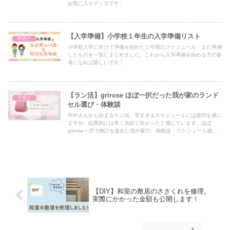
お気に入りグッズです。
【入学準備】小学校１年生の入学準備リスト
子供と
小学校入学に向けて準備を始めた１年間のスケジュール、また準備
したものを一覧にまとめました。これから入学準備を始める方の参
考になれば嬉しいです！
【ラン活】grirose ほぼ一択だった我が家のランド
子供と
セル選び・体験談
年中さんから始まるラン活。早すぎるスケジュールには疑問を感じ
ますが、結果的には早く決めて良かったと感じています。ほぼ
grirose一択で検討を進めた我が家の、体験談・スケジュール感を
まとめました。
【DIY】和室の敷居のささくれを修理。
実際にかかった金額も公開します！